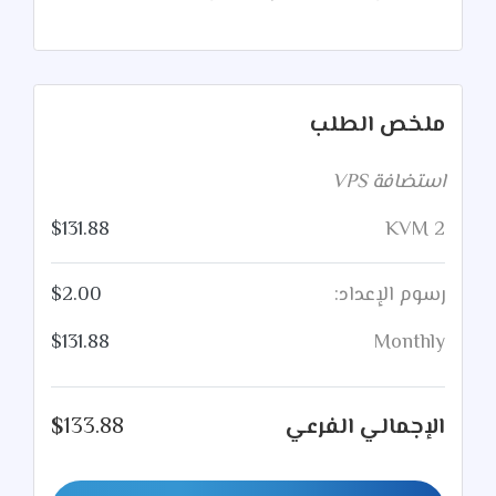
ملخص الطلب
استضافة VPS
$
131.88
KVM 2
رسوم الإعداد:
2.00
$
$
131.88
Monthly
الإجمالي الفرعي
133.88
$